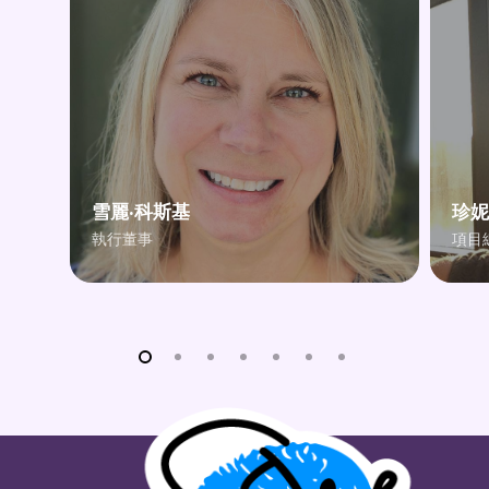
雪麗·科斯基
珍妮
執行董事
項目