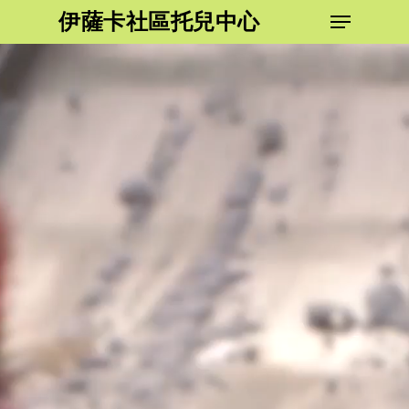
跳
功能表
伊薩卡社區托兒中心
到
關
主
閉
要
功
內
能
容
表