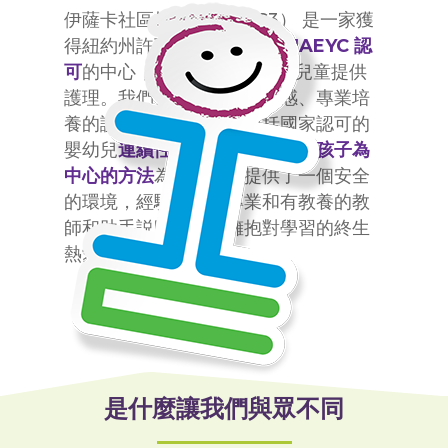
伊薩卡社區托兒中心 （IC3） 是一家獲
得紐約州許可的非營利性和
NAEYC 認
可
的中心，為 8 周至 12 歲的兒童提供
護理。我們提供以兒童為靈感、專業培
養的護理和教育機會，包括國家認可的
嬰幼兒
連續性護理
計劃。我們
以孩子為
中心的方法
為實踐學習提供了一個安全
的環境，經驗豐富、專業和有教養的教
師和助手説明孩子們擁抱對學習的終生
熱愛。
是什麼讓我們與眾不同