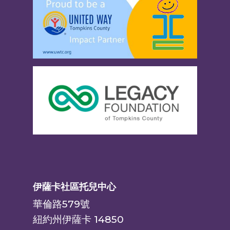
伊薩卡社區托兒中心
華倫路579號
紐約州伊薩卡 14850