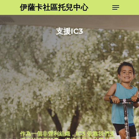
跳
功能表
伊薩卡社區托兒中心
到
關
主
閉
要
支援IC3
功
內
能
容
表
作為一個非營利組織，IC3 依靠我們支