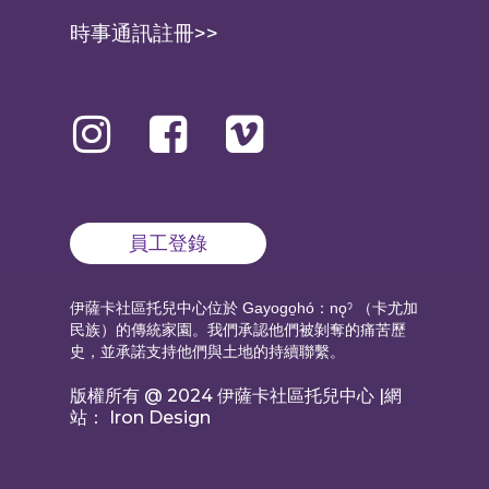
時事通訊註冊>>
員工登錄
伊薩卡社區托兒中心位於
（卡尤加
Gayogo̱hó：nǫˀ
民族）的傳統家園。我們承認他們被剝奪的痛苦歷
史，並承諾支持他們與土地的持續聯繫。
版權所有 @ 2024 伊薩卡社區托兒中心 |網
站： Iron Design