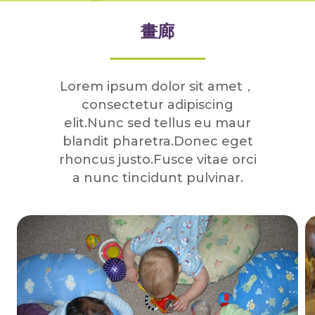
畫廊
Lorem ipsum dolor sit amet，
consectetur adipiscing
elit.Nunc sed tellus eu maur
blandit pharetra.Donec eget
rhoncus justo.Fusce vitae orci
a nunc tincidunt pulvinar.