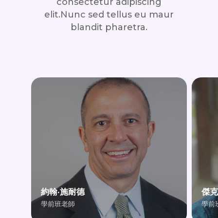
consectetur adipiscing
elit.Nunc sed tellus eu maur
blandit pharetra.
約翰·施耐德
傑克
學前班老師
學前