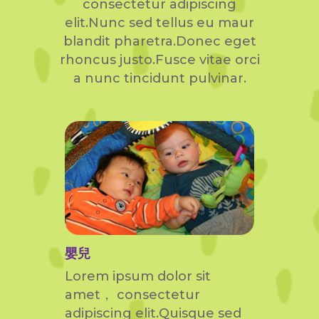
consectetur adipiscing
elit.Nunc sed tellus eu maur
blandit pharetra.Donec eget
rhoncus justo.Fusce vitae orci
a nunc tincidunt pulvinar.
嬰兒
Lorem ipsum dolor sit
amet， consectetur
adipiscing elit.Quisque sed