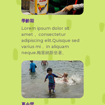
學齡期
Lorem ipsum dolor sit
amet， consectetur
adipiscing elit.Quisque sed
varius mi， in aliquam
neque.梅塞納斯坐著。
夏令營