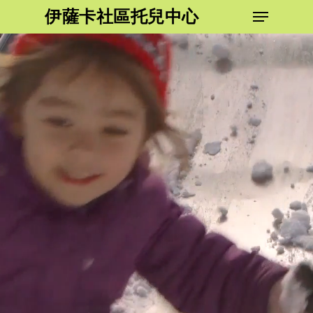
跳
功能表
伊薩卡社區托兒中心
到
關
主
閉
要
功
內
能
容
表