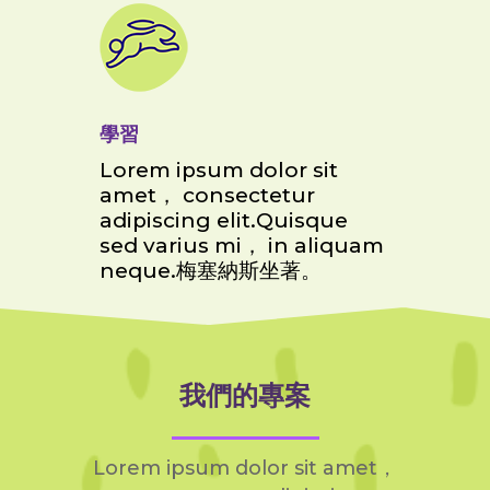
學習
Lorem ipsum dolor sit
amet， consectetur
adipiscing elit.Quisque
sed varius mi， in aliquam
neque.梅塞納斯坐著。
我們的專案
Lorem ipsum dolor sit amet，