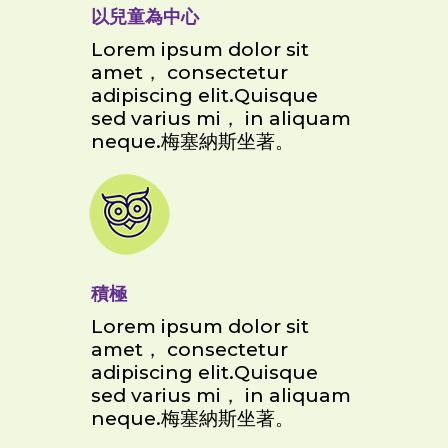
以兒童為中心
Lorem ipsum dolor sit
amet， consectetur
adipiscing elit.Quisque
sed varius mi， in aliquam
neque.梅塞納斯坐著。
積極
Lorem ipsum dolor sit
amet， consectetur
adipiscing elit.Quisque
sed varius mi， in aliquam
neque.梅塞納斯坐著。