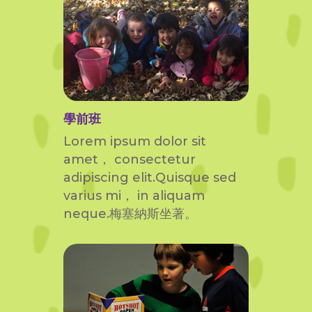
學前班
Lorem ipsum dolor sit
amet， consectetur
adipiscing elit.Quisque sed
varius mi， in aliquam
neque.梅塞納斯坐著。