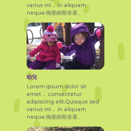
varius mi， in aliquam
neque.梅塞納斯坐著。
幼兒
Lorem ipsum dolor sit
amet， consectetur
adipiscing elit.Quisque sed
varius mi， in aliquam
neque.梅塞納斯坐著。